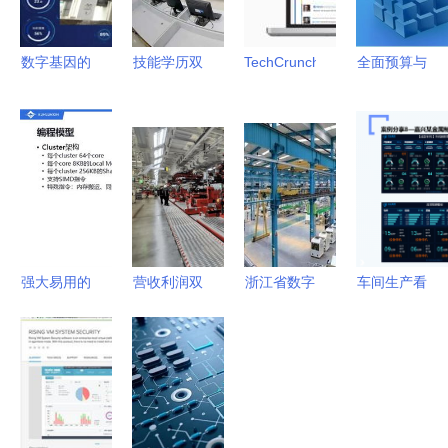
数字基因的
技能学历双
TechCrunch
全面预算与
熔铸 解密
成长，升学
中文版最新
EPM软件架
科信技术智
就业双保险
速递 解锁
构技术规范
能工厂的软
——西安外
技术与创业
的符合性判
件灵魂
事华点软件
前沿趋势
断指南
学院为你铺
（2025年9
就锦绣前程
月）
强大易用的
营收利润双
浙江省数字
车间生产看
昆仑芯软件
降下的生存
化车间与智
板系统的软
栈助力生态
策略 特斯
能工厂的软
件技术开发
发展——访
拉抛售比特
件技术开发
现状与趋势
昆仑芯科技
币为软件开
策略解析
基础工具链
发注入现金