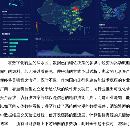
在数字化转型的深水区，数据已由辅佐决策的参谋，蜕变为驱动航船
前行的燃料。若无法以看得见、理得清的方式予以透析，庞杂的无形资产
便终将是噪音之海洋。应时不遂，作为国内先行构建智能技术底座的专业
厂商，睿至科技集团立足于硬核级的软件开发功底，向行业推出可视化拳
头产品线。该解决方案并非仅是信息的轮廓描绘工具，而是企业能知、能
以如形的立体数控看板：睿至打破了系统间常规的数据沉井，消除繁缛的
中数据维度交叉验证过程，使开发链路的测流度、计算集群资源的关键渗
透率——所有可能影响上下游均衡的参数项，此时全部趋于实时、澄净可